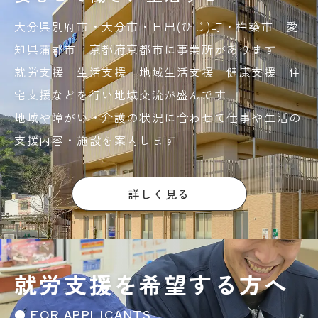
大分県別府市・大分市・日出(ひじ)町・杵築市 愛
知県蒲郡市 京都府京都市に事業所があります
就労支援 生活支援 地域生活支援 健康支援 住
宅支援などを行い地域交流が盛んです
地域や障がい・介護の状況に合わせて仕事や生活の
支援内容・施設を案内します
詳しく見る
就労支援を希望する方へ
● FOR APPLICANTS