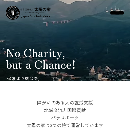
No Charity,
but a Chance!
保護より機会を
障がいのある人の就労支援
地域交流と国際貢献
パラスポーツ
太陽の家は3つの柱で
運営しています