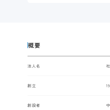
概要
法人名
創立
1
創設者
中